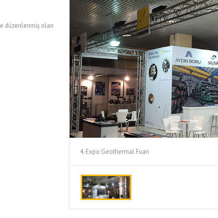
KİŞİSEL VERİLERİN
BORULARI
İŞLENMESİ VE
KORUNMASI
nde düzenlenmiş olan
EŞANJÖR BORULARI
BILGI GÜVENLIĞI VE
KAZAN BORULARI
YÖNETIM POLITIKASI
KATALOGLAR
GENEL K
KAZAN B
EŞANJÖR
PETROL G
BORULAR
4. Expo Geothermal Fuarı
KONSTRÜ
BORULAR
CASING, T
BORULAR