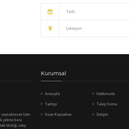
TABLOLA
Tarih :
Lokasyon :
Kurumsal
Anasayfa
Hakkımızda
Tarihçe
Talep Formu
 sayılabilecek lider
İnsan Kaynakları
İletişim
lik çekme boru
 titizliği, satış