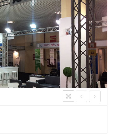
ATALOG
ORULARI
 BORULARI
AZ VE HAT
I
KSIYON
I
UBING VE TIJ
I