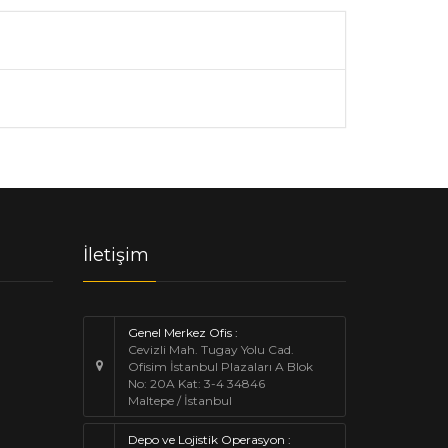
R
İletişim
Genel Merkez Ofis :
Cevizli Mah. Tugay Yolu Cad.
Ofisim İstanbul Plazaları A Blok
No: 20A Kat: 3-4 34846
Maltepe / İstanbul
Depo ve Lojistik Operasyon :