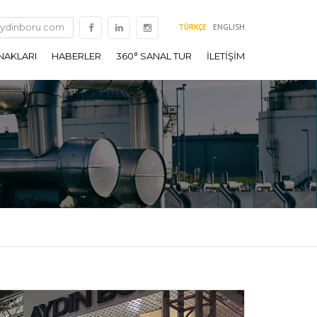
ydinboru.com
TÜRKÇE
ENGLISH
NAKLARI
HABERLER
360° SANAL TUR
İLETİŞİM